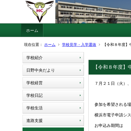
ホーム
現在位置：
ホーム
学校見学・入学選抜
【令和８年度】
学校紹介
【令和８年度】
日野中央だより
学校経営
７月２１日（火）
学校日記
参加を希望される場
学校生活
横浜市電子申請シ
進路支援
お申込み期間は