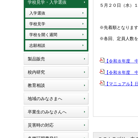
学校見学・入学選抜
５月２０日（水）
入学選抜
学校見学
※先着順となりま
学校を開く週間
※各回、定員人数
志願相談
製品販売
【令和８年度 中学２
校内研究
【令和８年度 中学
【マニュアル】日野中
教育相談
地域のみなさまへ
卒業生のみなさんへ
災害時の対応