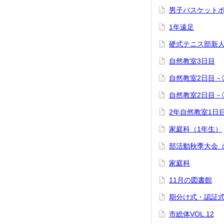
男子バスケット
1年遠足
硬式テニス部新
自然教室3日目
自然教室2日目－
自然教室2日目－
2年自然教室1日
家庭科（1年生）
部活動秋季大会
家庭科
11月の図書館
期分け式・認証
市総体VOL.12