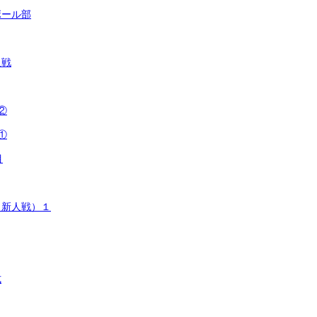
ボール部
人戦
②
①
目
（新人戦）１
式