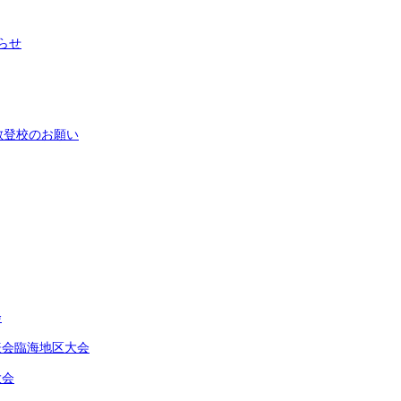
らせ
散登校のお願い
会
表会臨海地区大会
大会