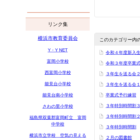
リンク集
横浜市教育委員会
このカテゴリー内
Y・Y NET
令和４年度新入
富岡小学校
令和３年度卒業
西富岡小学校
３年生を送る会
能見台小学校
３年生を送る会
能見台南小学校
卒業式予行練習
３年特別時間割
さわの里小学校
３年特別時間割
福島県双葉郡富岡町立 富岡
中学校
３年特別時間割
横浜市立学校 空気の見える
２月の図書館