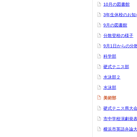
10月の図書館
3年生休校のお知
9月の図書館
分散登校の様子
9月1日からの分
科学部
硬式テニス部
水泳部２
水泳部
美術部
硬式テニス県大
市中学校演劇発
横浜市英語弁論