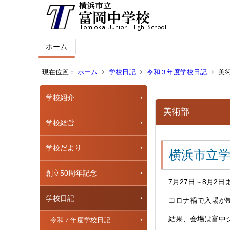
ホーム
現在位置：
ホーム
学校日記
令和３年度学校日記
美
学校紹介
美術部
学校経営
学校だより
横浜市立
創立50周年記念
7月27日～8月2
学校日記
コロナ禍で入場が
結果、会場は富中
令和７年度学校日記