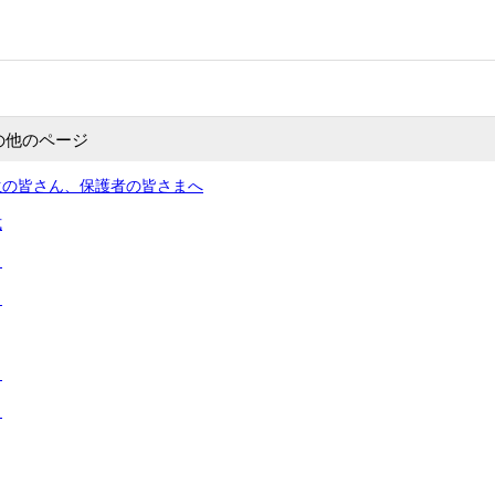
の他のページ
生の皆さん、保護者の皆さまへ
式
２
１
３
２