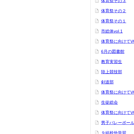
体育祭その３
体育祭その２
体育祭その１
市総体vol.1
体育祭に向けてVO
6月の図書館
教育実習生
陸上競技部
剣道部
体育祭に向けてVO
生徒総会
体育祭に向けてVO
男子バレーボー
９組校外学習