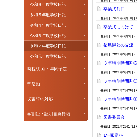
登録日:
2021年3月14日
令和６年度学校日記
卒業式前日
令和５年度学校日記
登録日:
2021年3月10日
令和４年度学校日記
卒業式に向けて
令和３年度学校日記
登録日:
2021年3月9日
/
福島県との交流
令和２年度学校日記
登録日:
2021年3月8日
/
令和元年度学校日記
３年特別時間割
時程/月別・年間予定
登録日:
2021年3月3日
/
３年特別時間割
部活動
登録日:
2021年2月26日
災害時の対応
３年特別時間割
登録日:
2021年2月19日
学割証・証明書発行願
図書委員会
登録日:
2021年2月17日
1年家庭科