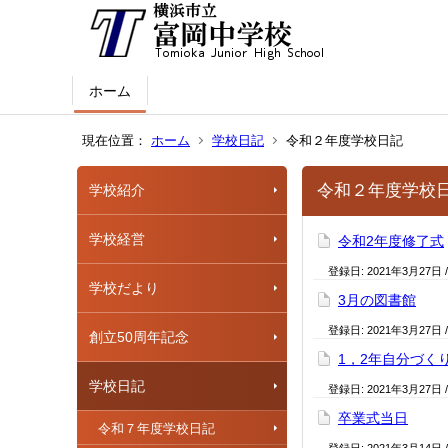
ホーム
現在位置：
ホーム
学校日記
令和２年度学校日記
令和２年度学校
学校紹介
学校経営
令和2年度修了式
登録日:
2021年3月27日
学校だより
3月の図書館
登録日:
2021年3月27日
創立50周年記念
1，2年自分づく
学校日記
登録日:
2021年3月27日
卒業式当日
令和７年度学校日記