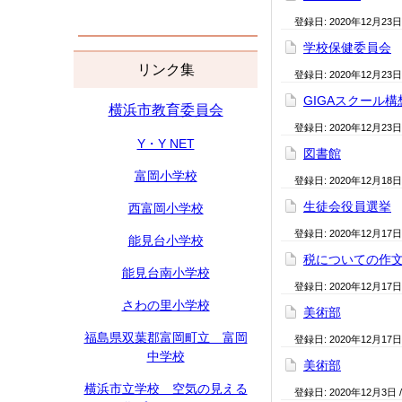
登録日:
2020年12月23日
学校保健委員会
リンク集
登録日:
2020年12月23日
GIGAスクール構
横浜市教育委員会
登録日:
2020年12月23日
Y・Y NET
図書館
富岡小学校
登録日:
2020年12月18日
生徒会役員選挙
西富岡小学校
登録日:
2020年12月17日
能見台小学校
税についての作
能見台南小学校
登録日:
2020年12月17日
さわの里小学校
美術部
福島県双葉郡富岡町立 富岡
登録日:
2020年12月17日
中学校
美術部
横浜市立学校 空気の見える
登録日:
2020年12月3日