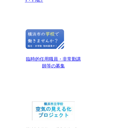
Y・Y NET
臨時的任用職員・非常勤講
師等の募集