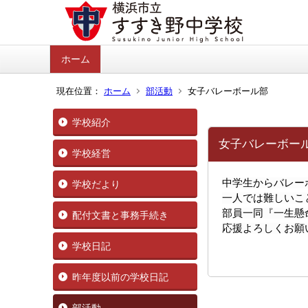
ホーム
現在位置：
ホーム
部活動
女子バレーボール部
学校紹介
女子バレーボー
学校経営
中学生からバレー
学校だより
一人では難しいこ
部員一同『一生懸
配付文書と事務手続き
応援よろしくお願
学校日記
昨年度以前の学校日記