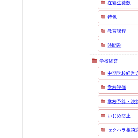
在籍生徒数
特色
教育課程
時間割
学校経営
中期学校経営
学校評価
学校予算・決
いじめ防止
セクハラ相談