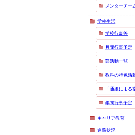
メンターチー
学校生活
学校行事等
月間行事予定
部活動一覧
教科の特色活
「通級による
年間行事予定
キャリア教育
進路状況