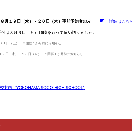
校
☛
８月１９日（水）・２０日（木）事前予約者のみ
詳細はこち
受付は８月３日（月）16時をもって締め切りました。
２１日（土） ＊開催１か月前にお知らせ
１７日（木）・１８日（金）
＊開催１か月前にお知らせ
内（YOKOHAMA SOGO HIGH SCHOOL)
ー