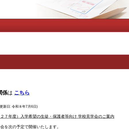
関係
は
こちら
(更新日: 令和８
年7月6日)
２７年度）入学希望の生徒・保護者等向け 学校見学会のご案内
会を次の予定で開催いたします。