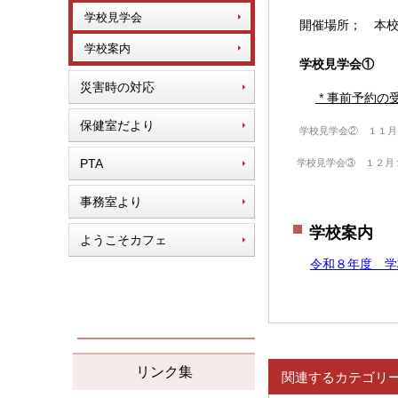
学校見学会
開催場所； 本
学校案内
学校見学会① 
災害時の対応
* 事前予約の
保健室だより
学校見学会② １１月
PTA
学校見学会③ １２月
事務室より
学校案内
ようこそカフェ
令和８年度 学校案
リンク集
関連するカテゴリ