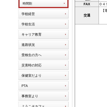
時間割
FAX
０４
【
学校経営
交通
京
学校生活
キャリア教育
進路状況
受検生の方へ
災害時の対応
保健室だより
PTA
事務室より
ようこそカフェ