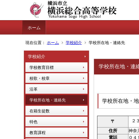
ホーム
現在位置：
ホーム
学校紹介
学校所在地・連絡先
学校紹介
学校所在地・連
学校教育目標
校歌・校章
沿革
学校所在地・連絡先
学校所在地・地
在籍生徒数
２
〒
特色
住所
神奈
教育課程
電話
０４