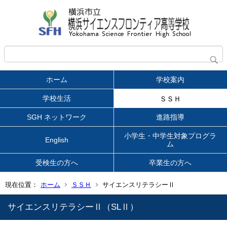
ホーム
学校案内
学校生活
ＳＳＨ
SGH ネットワーク
進路指導
小学生・中学生対象プログラ
English
ム
受検生の方へ
卒業生の方へ
現在位置：
ホーム
ＳＳＨ
サイエンスリテラシーⅡ
サイエンスリテラシーⅡ（SLⅡ）