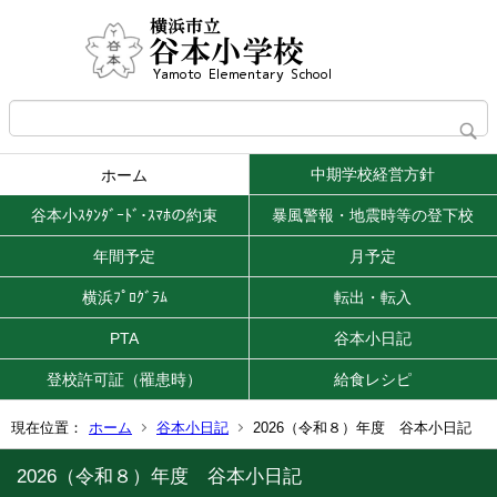
中期学校経営方針
ホーム
谷本小ｽﾀﾝﾀﾞｰﾄﾞ･ｽﾏﾎの約束
暴風警報・地震時等の登下校
年間予定
月予定
横浜ﾌﾟﾛｸﾞﾗﾑ
転出・転入
PTA
谷本小日記
登校許可証（罹患時）
給食レシピ
現在位置：
ホーム
谷本小日記
2026（令和８）年度 谷本小日記
2026（令和８）年度 谷本小日記