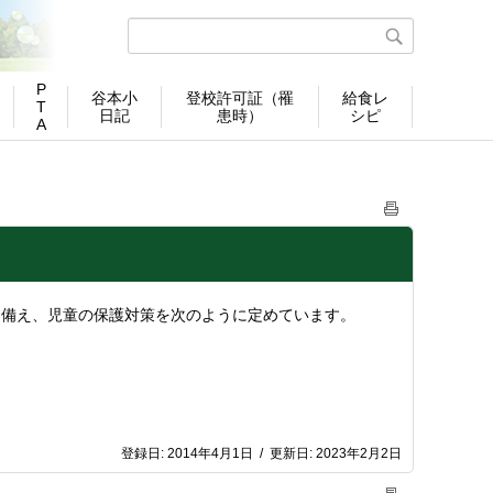
P
谷本小
登校許可証（罹
給食レ
T
日記
患時）
シピ
A
に備え、児童の保護対策を次のように定めています。
登録日:
2014年4月1日
/
更新日:
2023年2月2日