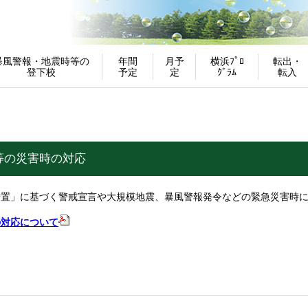
暴風警報・地震時等の
年間
月予
横浜ﾌﾟﾛ
転出・
登下校
予定
定
ｸﾞﾗﾑ
転入
等の災害時の対応
措置」に基づく警戒宣言や大規模地震、暴風警報発令などの緊急災害時
の対応について