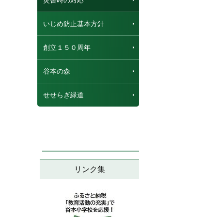
災害時の対応
いじめ防止基本方針
創立１５０周年
谷本の森
せせらぎ緑道
リンク集