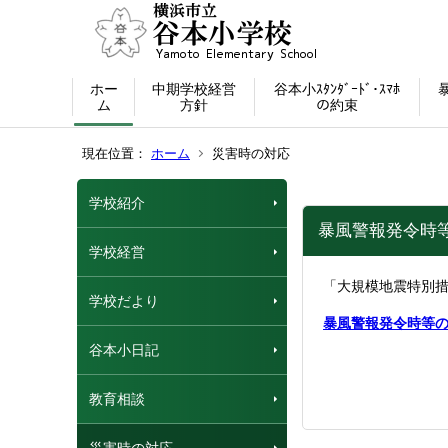
ホー
中期学校経営
谷本小ｽﾀﾝﾀﾞｰﾄﾞ･ｽﾏﾎ
ム
方針
の約束
現在位置：
ホーム
災害時の対応
学校紹介
暴風警報発令時
学校経営
「大規模地震特別
学校だより
暴風警報発令時等
谷本小日記
教育相談