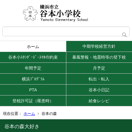
中期学校経営方針
ホーム
谷本小ｽﾀﾝﾀﾞｰﾄﾞ･ｽﾏﾎの約束
暴風警報・地震時等の登下校
年間予定
月予定
横浜ﾌﾟﾛｸﾞﾗﾑ
転出・転入
PTA
谷本小日記
登校許可証（罹患時）
給食レシピ
現在位置：
ホーム
谷本の森
谷本の森大好き