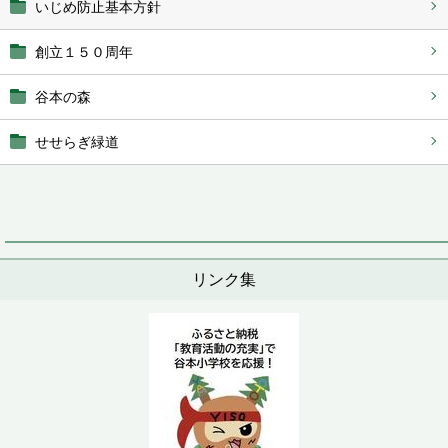
いじめ防止基本方針
創立１５０周年
谷本の森
せせらぎ緑道
リンク集