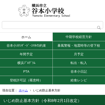
中期学校経営方針
ホーム
谷本小ｽﾀﾝﾀﾞｰﾄﾞ･ｽﾏﾎの約束
暴風警報・地震時等の登下校
年間予定
月予定
横浜ﾌﾟﾛｸﾞﾗﾑ
転出・転入
PTA
谷本小日記
登校許可証（罹患時）
給食レシピ
現在位置：
ホーム
いじめ防止基本方針
いじめ防止基本方針（令和8年2月1日改定）