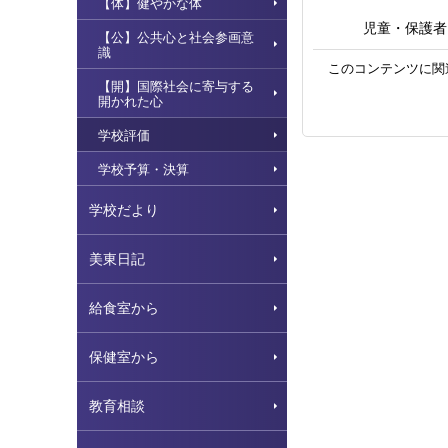
【体】健やかな体
児童・保護者
【公】公共心と社会参画意
識
このコンテンツに関
【開】国際社会に寄与する
開かれた心
学校評価
学校予算・決算
学校だより
美東日記
給食室から
保健室から
教育相談