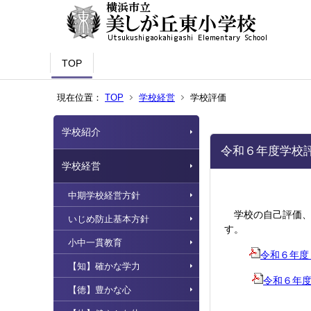
TOP
現在位置：
TOP
学校経営
学校評価
学校紹介
令和６年度学校
学校経営
中期学校経営方針
学校の自己評価、
いじめ防止基本方針
す。
小中一貫教育
令和６年度
【知】確かな学力
令和６年
【徳】豊かな心