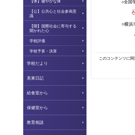
【体】健やかな体
○全国
【公】公共心と社会参画意
識
○横浜
【開】国際社会に寄与する
開かれた心
学校評価
学校予算・決算
このコンテンツに関
学校だより
美東日記
給食室から
保健室から
教育相談