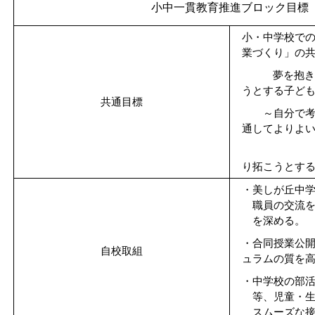
小中一貫教育推進ブロック目標
小・中学校で
業づくり」の
夢を抱
うとする子ど
共通目標
～自分で
通してよりよ
り拓こうとす
・美しが丘中
職員の交流
を深める。
・合同授業公
自校取組
ュラムの質を
・中学校の部
等、児童・
スムーズな