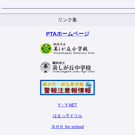
リンク集
PTAホームページ
Y・Y NET
はまっ子ドリル
ＮＨＫ for school