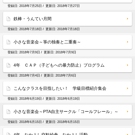
登録日:
2018年7月25日
/ 更新日:
2018年7月27日
鉄棒・うんてい月間
登録日:
2018年7月18日
/ 更新日:
2018年7月18日
小さな音楽会～箏の独奏と二重奏～
登録日:
2018年7月9日
/ 更新日:
2018年7月9日
4年 ＣＡＰ（子どもへの暴力防止）プログラム
登録日:
2018年7月4日
/ 更新日:
2018年7月6日
こんなクラスを目指したい！ 学級目標紹介集会
登録日:
2018年6月19日
/ 更新日:
2018年6月19日
小さな音楽会～PTA自主サークル「コールフレール」～
登録日:
2018年6月15日
/ 更新日:
2018年6月15日
4年 なかよし交歓給食、なかよし活動