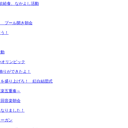
歓給食、なかよし活動
！ プール開き朝会
おう！
活動
小オリンピック
飾りができたよ！
クを盛り上げろ！ 紅白結団式
弦楽五重奏～
１回音楽朝会
になりました！
ローガン