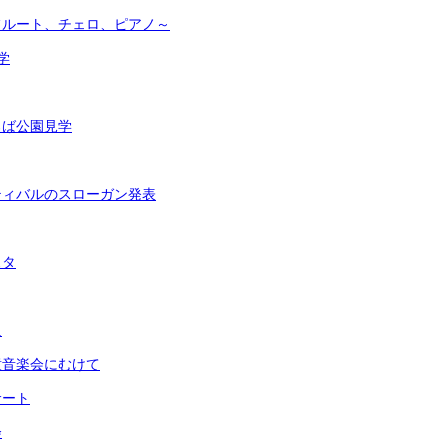
フルート、チェロ、ピアノ～
学
ろば公園見学
ティバルのスローガン発表
スタ
足
童音楽会にむけて
サート
会