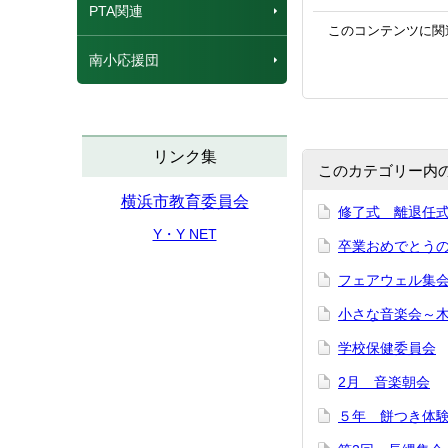
PTA関連
このコンテンツに関
南小応援団
リンク集
このカテゴリー内
横浜市教育委員会
修了式 離退任
Y・Y NET
卒業おめでとう
フェアウェル集
小さな音楽会～
学校保健委員会
2月 音楽朝会
５年 餅つき体