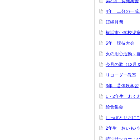
第2回 長縄集会
4年 二分の一成
短縄月間
横浜市小学校児
5年 球技大会
火の用心活動～
今月の歌（12月
リコーダー教室
3年 昔体験学習
1・2年生 わく
給食集会
しっぽとりおに
2年生 おいもパ
特別サッカー・