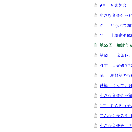
9月 音楽朝会
小さな音楽会～
2年 どうぶつ園
4年 上郷宿泊体
第52回 横浜市
第53回 金沢区
６年 日光修学
5組 夏野菜の収
鉄棒・うんてい
小さな音楽会～
4年 ＣＡＰ（子
こんなクラスを
小さな音楽会～P