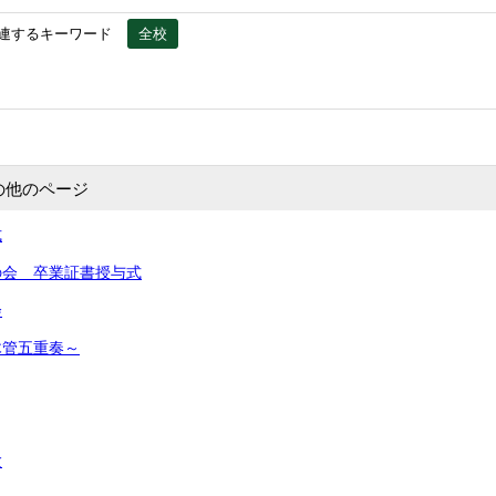
連するキーワード
全校
の他のページ
式
の会 卒業証書授与式
会
木管五重奏～
験