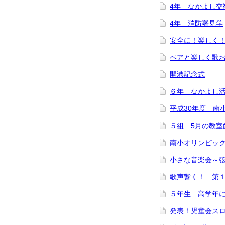
4年 なかよし交
4年 消防署見学
安全に！楽しく
ペアと楽しく歌
開港記念式
６年 なかよし
平成30年度 南
５組 5月の教室
南小オリンピッ
小さな音楽会～
歌声響く！ 第
５年生 高学年
発表！児童会ス