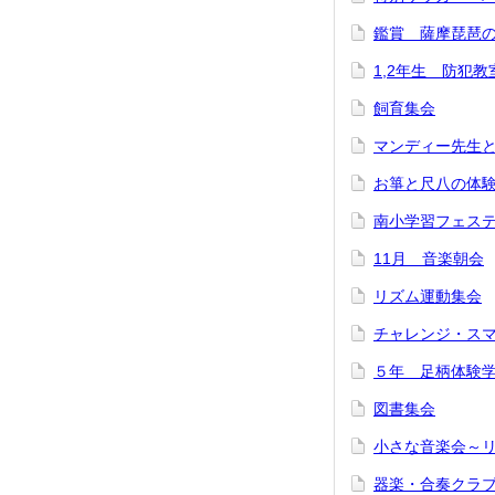
鑑賞 薩摩琵琶
1,2年生 防犯教
飼育集会
マンディー先生
お箏と尺八の体験
南小学習フェス
11月 音楽朝会
リズム運動集会
チャレンジ・スマ
５年 足柄体験
図書集会
小さな音楽会～
器楽・合奏クラ