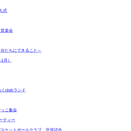
人式
童音楽会
自分たちにできること～
＆1月）
わくゆめランド
ごっこ集会
ーティー
バスケットボールクラブ 交流試合