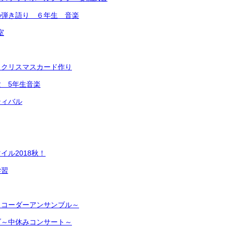
の弾き語り ６年生 音楽
室
とクリスマスカード作り
 5年生音楽
ティバル
イル2018秋！
学習
リコーダーアンサンブル～
ブ～中休みコンサート～