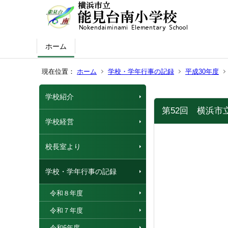
ホーム
現在位置：
ホーム
学校・学年行事の記録
平成30年度
学校紹介
第52回 横浜市
学校経営
校長室より
学校・学年行事の記録
令和８年度
令和７年度
令和6年度