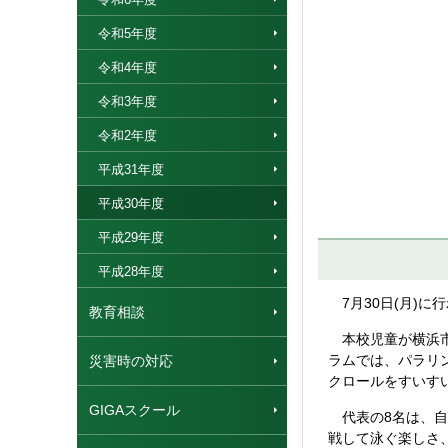
令和5年度
令和4年度
令和3年度
令和2年度
平成31年度
平成30年度
平成29年度
平成28年度
7月30日(月)
教育相談
本校児童が横浜市
ラムでは、パラリ
災害時の対応
クロールをすいす
GIGAスクール
代表の8名は、自
戦して泳ぐ楽しさ