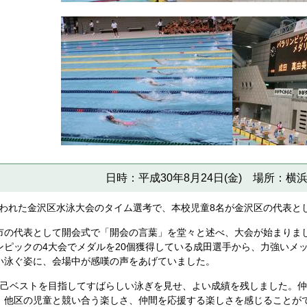
日時：平成30年8月24日(金) 場所：横
に行われた金沢区水泳大会のタイム選考で、本校児童8名が金沢区の代表
の代表として開会式で「開会の言葉」を堂々と述べ、大会が始まりま
ンピックの4大会でメダルを20個獲得している成田選手から、力強いメ
い泳ぐ姿に、会場中が感嘆の声をあげていました。
己ベストを目指してすばらしい泳ぎを見せ、よい成績を残しました。仲
、他区の児童と競い合う楽しさ、仲間を応援する楽しさを感じることが