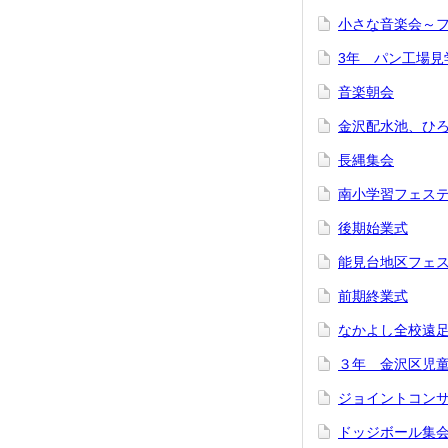
小さな音楽会～
3年 パン工場見
音楽朝会
金沢配水池、ひ
長縄集会
南小学習フェス
後期始業式
能見台地区フェ
前期終業式
なかよし全校遠
３年 金沢区児
ジョイントコン
ドッジボール集