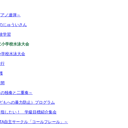
ピアノ連弾～
のじゅういさん
験学習
立小学校水泳大会
小学校水泳大会
旅行
穫
月間
箏の独奏と二重奏～
どもへの暴力防止）プログラム
目指したい！ 学級目標紹介集会
TA自主サークル「コールフレール」～