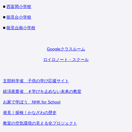
■
西富岡小学校
■
能見台小学校
■
能見台南小学校
Googleクラスルーム
ロイロノート・スクール
文部科学省 子供の学び応援サイト
経済産業省 ＃学びを止めない未来の教室
お家で学ぼう NHK for School
発見！探検！かなざわの歴史
教室の空気環境の見える化プロジェクト