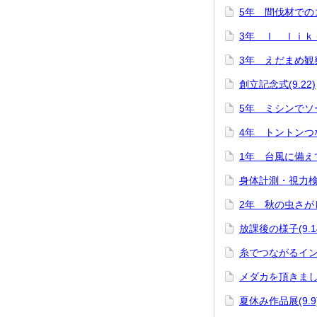
5年 間伐材でのコ
3年 Ｉ ｌｉｋｅ 
3年 えだまめ観察(
創立記念式(9.22)
5年 ミシンでソー
4年 トントンつない
1年 台風に備えて(
身体計測・視力検査(
2年 秋の虫さがし(
放課後の様子(9.1
糸でつながるインタ
メダカを頂きました(
夏休み作品展(9.9