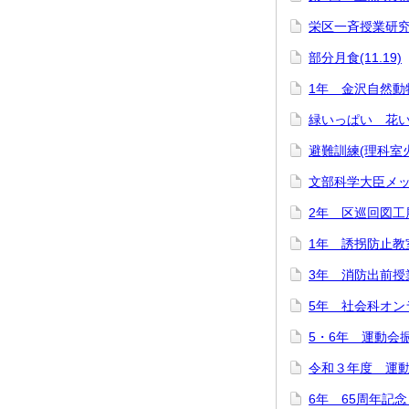
栄区一斉授業研究会(
部分月食(11.19)
1年 金沢自然動物園
緑いっぱい 花いっ
避難訓練(理科室火災
文部科学大臣メッ
2年 区巡回図工展
1年 誘拐防止教室(
3年 消防出前授業(
5年 社会科オンラ
5・6年 運動会振り
令和３年度 運動会(
6年 65周年記念 