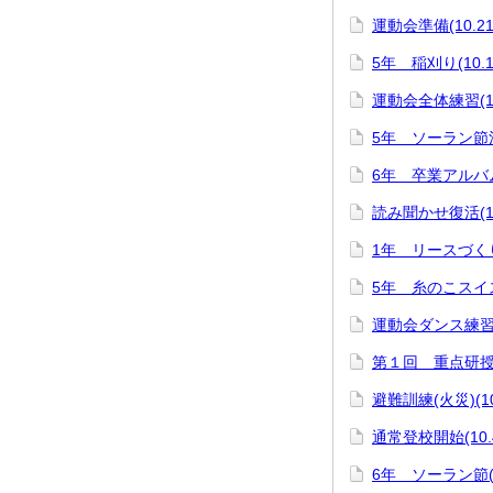
運動会準備(10.21
5年 稲刈り(10.1
運動会全体練習(10
5年 ソーラン節法
6年 卒業アルバム
読み聞かせ復活(10
1年 リースづくり(
5年 糸のこスイスイ
運動会ダンス練
第１回 重点研授業
避難訓練(火災)(10
通常登校開始(10.
6年 ソーラン節(1