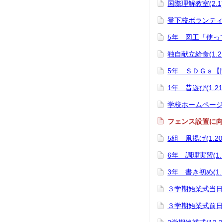
国際理解教室(2.1
登下校ボランティア
5年 図工「使って
独自献立給食(1.2
5年 ＳＤＧｓ【間
1年 昔遊び(1.21
学校ホームページ７
フェンス設置に向け
5組 凧揚げ(1.20
6年 調理実習(1.1
3年 書き初め(1.1
３学期始業式当日の
３学期始業式前日(1