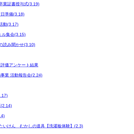
業証書授与式(3.19)
準備(3.18)
(3.17)
集会(3.15)
読み聞かせ(3.10)
校評価アンケート結果
業 活動報告会(2.24)
17)
.14)
4)
たいけん むかしの道具【洗濯板体験】(2.3)