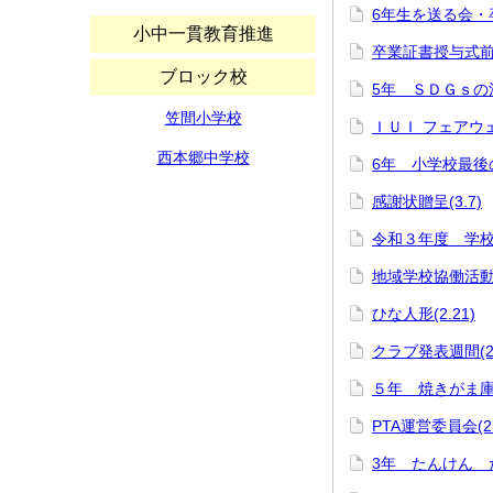
6年生を送る会・卒
小中一貫教育推進
卒業証書授与式前日
ブロック校
5年 ＳＤＧｓの活動
笠間小学校
ＩＵＩ フェアウェル
西本郷中学校
6年 小学校最後の
感謝状贈呈(3.7)
令和３年度 学
地域学校協働活動事
ひな人形(2.21)
クラブ発表週間(2.
５年 焼きがま庫(2
PTA運営委員会(2.
3年 たんけん 