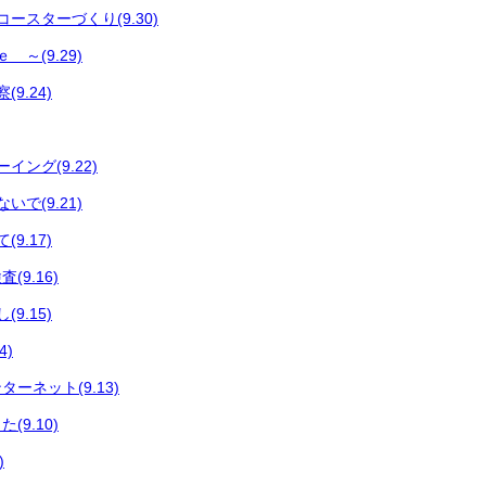
ースターづくり(9.30)
～(9.29)
9.24)
イング(9.22)
で(9.21)
9.17)
9.16)
9.15)
4)
ーネット(9.13)
9.10)
)