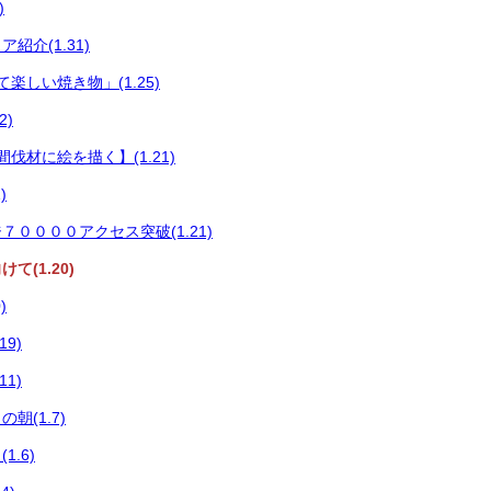
)
紹介(1.31)
楽しい焼き物」(1.25)
2)
伐材に絵を描く】(1.21)
)
００００アクセス突破(1.21)
て(1.20)
)
9)
1)
朝(1.7)
.6)