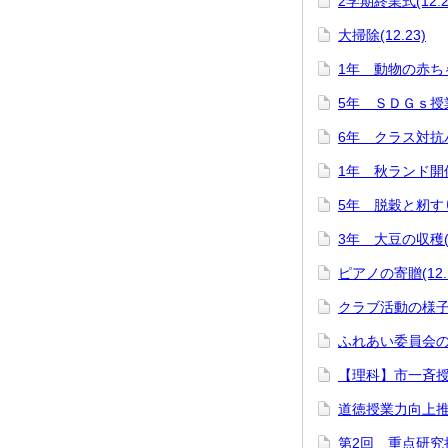
2学期終業式(12.2
大掃除(12.23)
1年 動物の赤ちゃ
5年 ＳＤＧｓ授業(
6年 クラス対抗バ
1年 秋ランド開催(
5年 脱穀と籾すり(
3年 大豆の収穫(1
ピアノの寄贈(12.1
クラブ活動の様子(1
ふれあい委員会の募
【理科】市一斉授業
道徳授業力向上推進
第2回 重点研究授