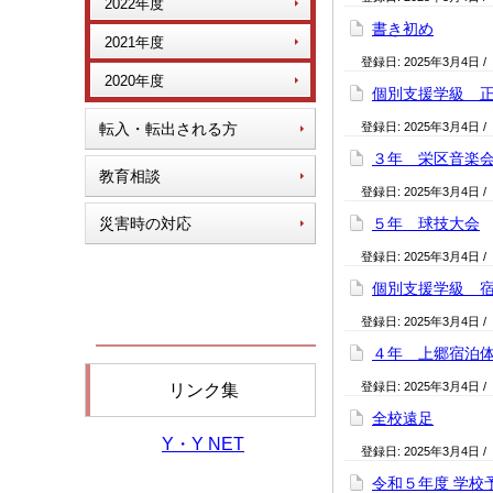
2022年度
書き初め
2021年度
登録日:
2025年3月4日
/
2020年度
個別支援学級 
転入・転出される方
登録日:
2025年3月4日
/
３年 栄区音楽
教育相談
登録日:
2025年3月4日
/
災害時の対応
５年 球技大会
登録日:
2025年3月4日
/
個別支援学級 
登録日:
2025年3月4日
/
４年 上郷宿泊
登録日:
2025年3月4日
/
リンク集
全校遠足
Y・Y NET
登録日:
2025年3月4日
/
令和５年度 学校