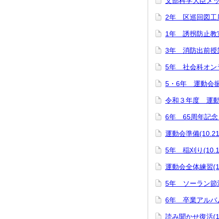
文部科学大臣メッ
2年 区巡回図工展
1年 誘拐防止教室(
3年 消防出前授業(
5年 社会科オンラ
5・6年 運動会振り
令和３年度 運動会(
6年 65周年記念 
運動会準備(10.21
5年 稲刈り(10.1
運動会全体練習(10
5年 ソーラン節法
6年 卒業アルバム
読み聞かせ復活(10