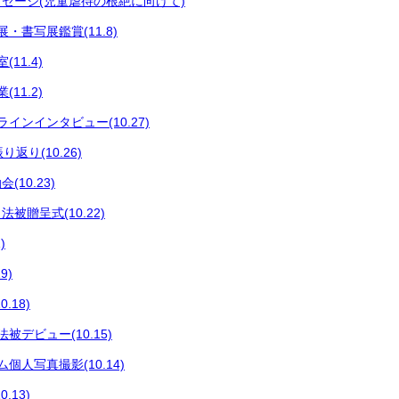
セージ(児童虐待の根絶に向けて)
・書写展鑑賞(11.8)
11.4)
11.2)
インインタビュー(10.27)
返り(10.26)
10.23)
法被贈呈式(10.22)
)
9)
.18)
被デビュー(10.15)
個人写真撮影(10.14)
.13)