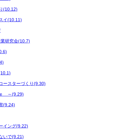
10.12)
(10.11)
習
研究会(10.7)
.6)
4)
0.1)
ースターづくり(9.30)
～(9.29)
9.24)
イング(9.22)
で(9.21)