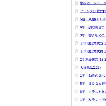
学校ホームページ７
フェンス設置に向け
5組 凧揚げ(1.20
6年 調理実習(1.1
3年 書き初め(1.1
３学期始業式当日の
３学期始業式前日(1
2学期終業式(12.2
大掃除(12.23)
1年 動物の赤ちゃ
5年 ＳＤＧｓ授業(
6年 クラス対抗バ
1年 秋ランド開催(