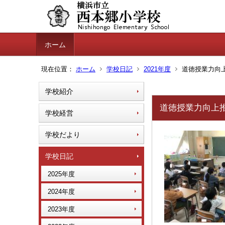
ホーム
現在位置：
ホーム
学校日記
2021年度
道徳授業力向上
学校紹介
道徳授業力向上推進
学校経営
学校だより
学校日記
2025年度
2024年度
2023年度