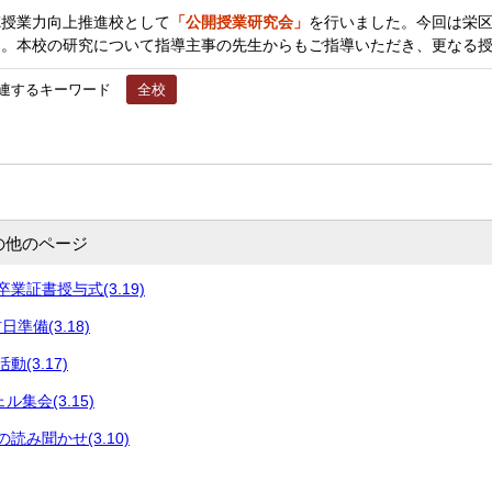
道徳授業力向上推進校として
「公開授業研究会」
を行いました。今回は栄
た。本校の研究について指導主事の先生からもご指導いただき、更なる
連するキーワード
全校
の他のページ
業証書授与式(3.19)
準備(3.18)
(3.17)
集会(3.15)
読み聞かせ(3.10)