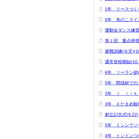
1年 リースづくり(
5年 糸のこスイスイ
運動会ダンス練
第１回 重点研授業
避難訓練(火災)(10
通常登校開始(10.
6年 ソーラン節(1
5年 間伐材でのコ
3年 Ｉ ｌｉｋｅ 
3年 えだまめ観察(
創立記念式(9.22)
5年 ミシンでソー
4年 トントンつない