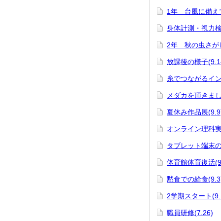
1年 台風に備えて(
身体計測・視力検査(
2年 秋の虫さがし(
放課後の様子(9.1
糸でつながるインタ
メダカを頂きました(
夏休み作品展(9.9
オンライン理科実験
タブレット端末の活
体育館体育復活(9.
黙食での給食(9.3
2学期スタート(9.
職員研修(7.26)