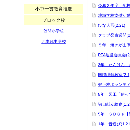
令和３年度 学
小中一貫教育推進
地域学校協働活動事
ブロック校
ひな人形(2.21)
笠間小学校
クラブ発表週間(2.
西本郷中学校
５年 焼きがま庫(2
PTA運営委員会(2.
3年 たんけん 
国際理解教室(2.1
登下校ボランティア
5年 図工「使って
独自献立給食(1.2
5年 ＳＤＧｓ【間
1年 昔遊び(1.21