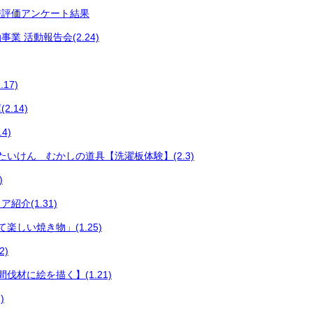
校評価アンケート結果
業 活動報告会(2.24)
17)
.14)
4)
たいけん むかしの道具【洗濯板体験】(2.3)
)
紹介(1.31)
楽しい焼き物」(1.25)
2)
伐材に絵を描く】(1.21)
)