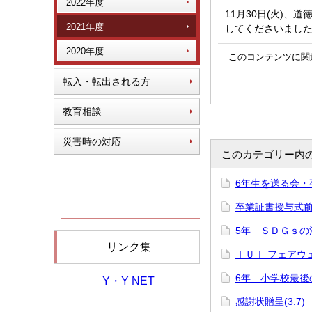
2022年度
11月30日(火)、
2021年度
してくださいまし
2020年度
このコンテンツに関
転入・転出される方
教育相談
災害時の対応
このカテゴリー内
6年生を送る会・卒
卒業証書授与式前日
5年 ＳＤＧｓの活動
リンク集
ＩＵＩ フェアウェル
6年 小学校最後の
Y・Y NET
感謝状贈呈(3.7)