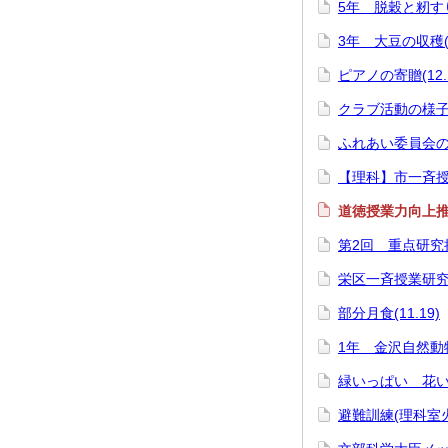
5年 脱穀と籾すり(
3年 大豆の収穫(1
ピアノの寄贈(12.1
クラブ活動の様子(1
ふれあい委員会の募
【理科】市一斉授業
道徳授業力向上推進
第2回 重点研究授
栄区一斉授業研究会(
部分月食(11.19)
1年 金沢自然動物園
緑いっぱい 花いっ
避難訓練(理科室火災