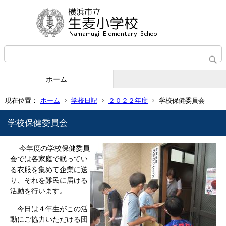
ホーム
現在位置：
ホーム
学校日記
２０２２年度
学校保健委員会
学校保健委員会
今年度の学校保健委員
会では各家庭で眠ってい
る衣服を集めて企業に送
り、それを難民に届ける
活動を行います。
今日は４年生がこの活
動にご協力いただける団