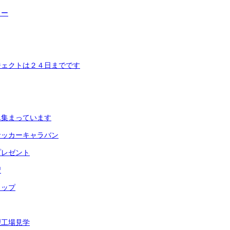
カー
ジェクトは２４日までです
ん集まっています
サッカーキャラバン
プレゼント
習
リップ
理工場見学