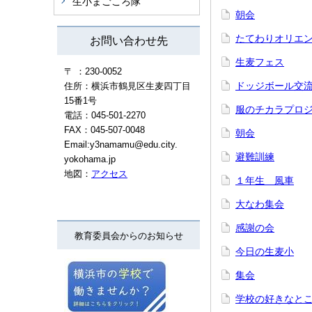
生小まごころ隊
朝会
たてわりオリエ
お問い合わせ先
生麦フェス
〒 ：230-0052
ドッジボール交
住所：横浜市鶴見区生麦四丁目
15番1号
服のチカラプロ
電話：045-501-2270
FAX：045-507-0048
朝会
Email:y3namamu@edu.city.
避難訓練
yokohama.jp
地図：
アクセス
１年生 風車
大なわ集会
感謝の会
教育委員会からのお知らせ
今日の生麦小
集会
学校の好きなと