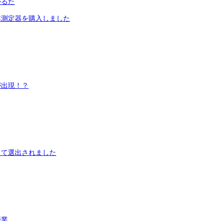
かるた
体測定器を購入しました
が出現！？
して選出されました
授業