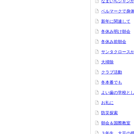
なまいちジャン
ベルマークで身
新年に関連して
冬休み明け朝会
冬休み前朝会
サンタクロース
大掃除
クラブ活動
冬本番でも
よい歯の学校と
お礼に
防災探索
朝会＆国際教室
３年生 大豆の