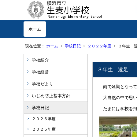
ホーム
現在位置：
ホーム
学校日記
２０２２年度
３年生 
学校紹介
３年生 遠足
学校経営
学校だより
雨で延期となって
いじめ防止基本方針
大自然の中で思い
学校日記
たまには学校を飛
２０２６年度
２０２５年度