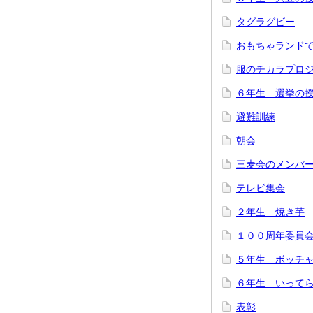
タグラグビー
おもちゃランド
服のチカラプロ
６年生 選挙の
避難訓練
朝会
三麦会のメンバ
テレビ集会
２年生 焼き芋
１００周年委員
５年生 ボッチ
６年生 いって
表彰