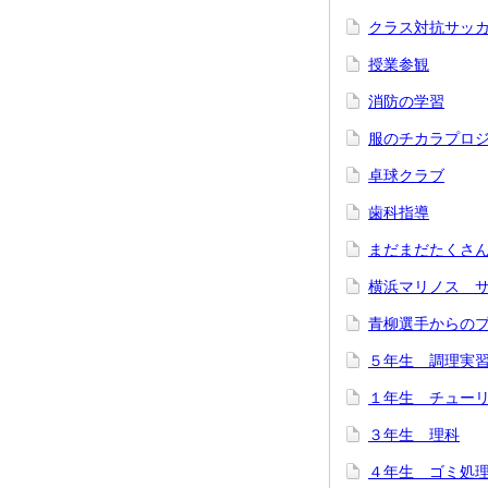
クラス対抗サッ
授業参観
消防の学習
服のチカラプロ
卓球クラブ
歯科指導
まだまだたくさ
横浜マリノス 
青柳選手からの
５年生 調理実
１年生 チュー
３年生 理科
４年生 ゴミ処