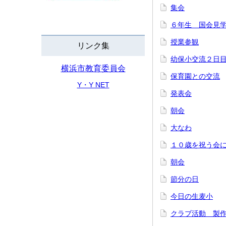
集会
６年生 国会見
授業参観
リンク集
幼保小交流２日
横浜市教育委員会
保育園との交流
Y・Y NET
発表会
朝会
大なわ
１０歳を祝う会
朝会
節分の日
今日の生麦小
クラブ活動 製