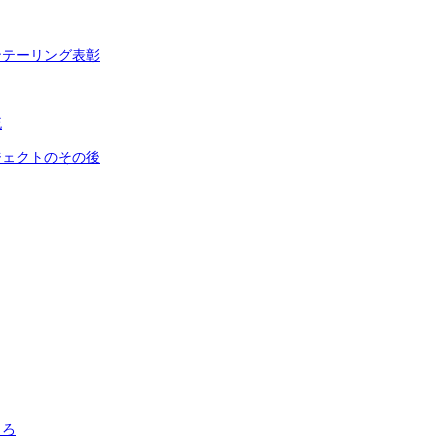
ンテーリング表彰
流
ジェクトのその後
ころ