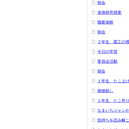
朝会
道徳研究授業
職業体験
朝会
２年生 図工の
今日の学習
委員会活動
朝会
１年生 たこ上
植物探し
１年生 たこ作
なまいちジャン
気持ちを読み解