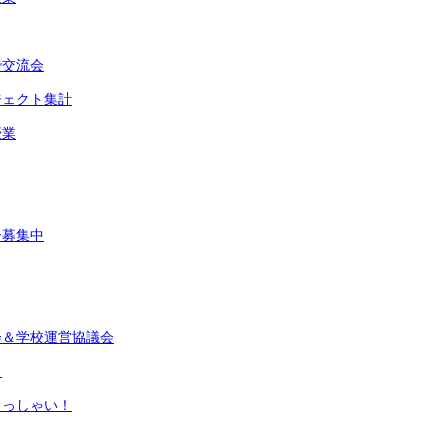
で交流会
ジェクト集計
授業
ー募集中
会＆学校運営協議会
ャ
らっしゃい！