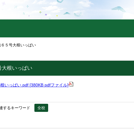
信６５号大根いっぱい
号大根いっぱい
ぱい.pdf [380KB pdfファイル]
連するキーワード
全校