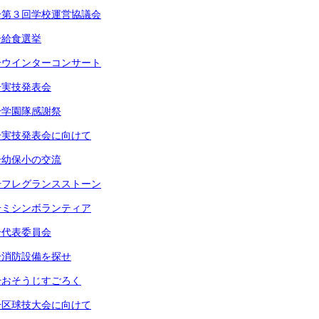
号第３回学校運営協議会
号給食選挙
号ウインターコンサート
号実技発表会
号学園隊感謝祭
号実技発表会に向けて
号幼保小の交流
号フレグランスストーン
号ミシンボランティア
号代表委員会
号消防設備を探せ
号おそうじすごろく
号区球技大会に向けて