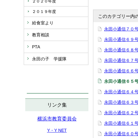
２０２０年度
２０１９年度
このカテゴリー内
給食室より
永田小通信７０
教育相談
永田小通信６９
PTA
永田小通信６８
永田の子 学援隊
永田小通信６７
永田小通信６６
永田小通信６５
永田小通信６４
永田小通信６３
リンク集
永田小通信６２
横浜市教育委員会
永田小通信６１
Y・Y NET
永田小通信６０