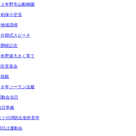
号２年野毛山動物園
号幼保小交流
号地域清掃
号分期式スピーチ
号開校記念
号冬野菜大きく育て
号区音楽会
号脱穀
号６年ソーラン法被
運動会当日
前日準備
六ツ川消防出張所見学
明日は運動会