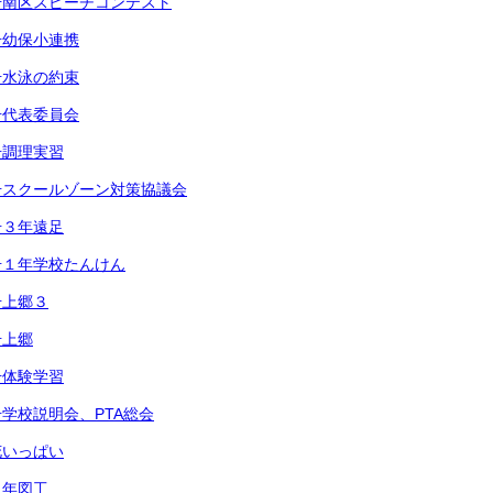
号南区スピーチコンテスト
号幼保小連携
号水泳の約束
号代表委員会
号調理実習
号スクールゾーン対策協議会
号３年遠足
号１年学校たんけん
号上郷３
号上郷
号体験学習
学校説明会、PTA総会
花いっぱい
４年図工