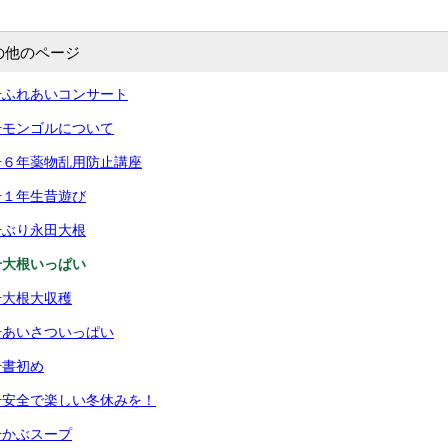
の他のページ
号ふれあいコンサート
号モンゴルについて
号６年薬物乱用防止講座
号１年生昔遊び
号ぶり永田大根
号大根いっぱい
号大根大収穫
号あいさついっぱい
号書初め
号安全で楽しい冬休みを！
号かぶスープ