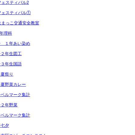
フェスティバル2
フェスティバル①
はまっこ交通安全教室
6年理科
号 １年あい染め
号２年生図工
号３年生国語
号夏祭り
号夏野菜カレー
号ベルマーク集計
号２年野菜
号ベルマーク集計
号七夕