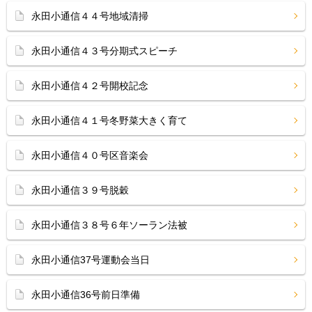
永田小通信４４号地域清掃
永田小通信４３号分期式スピーチ
永田小通信４２号開校記念
永田小通信４１号冬野菜大きく育て
永田小通信４０号区音楽会
永田小通信３９号脱穀
永田小通信３８号６年ソーラン法被
永田小通信37号運動会当日
永田小通信36号前日準備