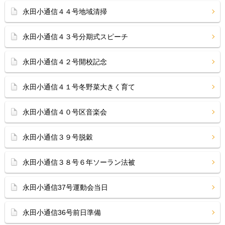
永田小通信４４号地域清掃
永田小通信４３号分期式スピーチ
永田小通信４２号開校記念
永田小通信４１号冬野菜大きく育て
永田小通信４０号区音楽会
永田小通信３９号脱穀
永田小通信３８号６年ソーラン法被
永田小通信37号運動会当日
永田小通信36号前日準備