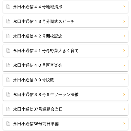
永田小通信４４号地域清掃
永田小通信４３号分期式スピーチ
永田小通信４２号開校記念
永田小通信４１号冬野菜大きく育て
永田小通信４０号区音楽会
永田小通信３９号脱穀
永田小通信３８号６年ソーラン法被
永田小通信37号運動会当日
永田小通信36号前日準備