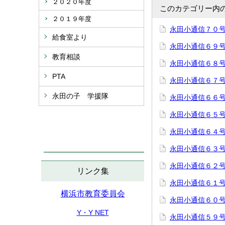
２０２０年度
このカテゴリー内
２０１９年度
永田小通信７０
給食室より
永田小通信６９
教育相談
永田小通信６８
PTA
永田小通信６７
永田の子 学援隊
永田小通信６６
永田小通信６５
永田小通信６４
永田小通信６３
永田小通信６２
リンク集
永田小通信６１
横浜市教育委員会
永田小通信６０
Y・Y NET
永田小通信５９