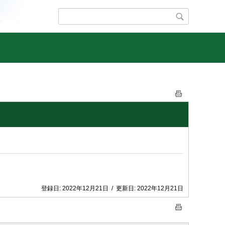
登録日:
2022年12月21日
/
更新日:
2022年12月21日