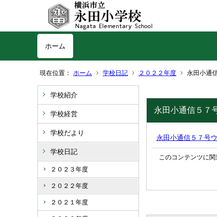
ホーム
現在位置：
ホーム
学校日記
２０２２年度
永田小通
学校紹介
永田小通信５７
学校経営
学校だより
永田小通信５７号ウイン
学校日記
このコンテンツに関
２０２３年度
２０２２年度
２０２１年度