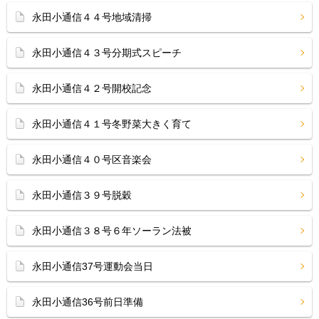
永田小通信４４号地域清掃
永田小通信４３号分期式スピーチ
永田小通信４２号開校記念
永田小通信４１号冬野菜大きく育て
永田小通信４０号区音楽会
永田小通信３９号脱穀
永田小通信３８号６年ソーラン法被
永田小通信37号運動会当日
永田小通信36号前日準備