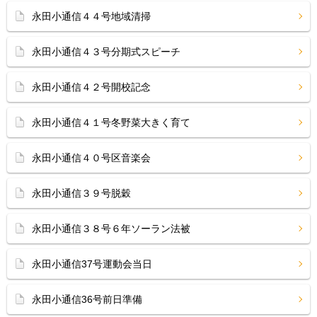
永田小通信４４号地域清掃
永田小通信４３号分期式スピーチ
永田小通信４２号開校記念
永田小通信４１号冬野菜大きく育て
永田小通信４０号区音楽会
永田小通信３９号脱穀
永田小通信３８号６年ソーラン法被
永田小通信37号運動会当日
永田小通信36号前日準備