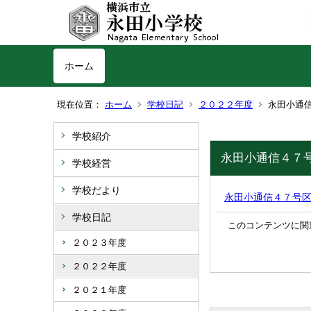
ホーム
現在位置：
ホーム
学校日記
２０２２年度
永田小通
学校紹介
永田小通信４７
学校経営
学校だより
永田小通信４７号区球技
学校日記
このコンテンツに関
２０２３年度
２０２２年度
２０２１年度