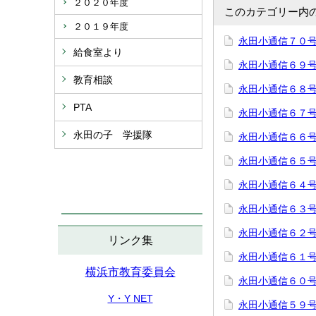
２０２０年度
このカテゴリー内
２０１９年度
永田小通信７０
給食室より
永田小通信６９
教育相談
永田小通信６８
PTA
永田小通信６７
永田の子 学援隊
永田小通信６６
永田小通信６５
永田小通信６４
永田小通信６３
永田小通信６２
リンク集
永田小通信６１
横浜市教育委員会
永田小通信６０
Y・Y NET
永田小通信５９