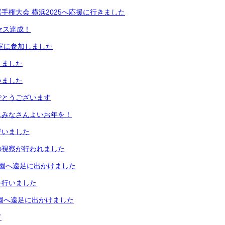
手権大会 横浜2025へ応援に行きました
クセス達成！
教室に参加しました
りました
いました
でとうございます
…みなさんよいお年を！
行いました
の視察が行われました
物園へ遠足に出かけました
を行いました
園へ遠足に出かけました
て