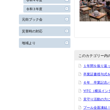
令和４年度
令和３年度
元街ブック会
災害時の対応
地域より
このカテゴリー内
１年間を振り返
卒業証書授与式
６年 卒業記念
YITC（横浜イ
見守り活動の方
プール全面凍結