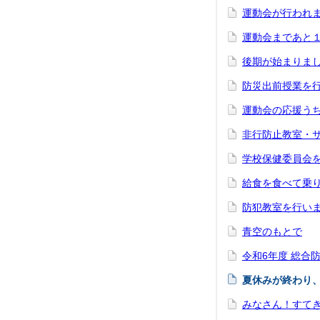
運動会が行われ
運動会まであと
後期が始まりま
防災出前授業を
運動会の応援う
非行防止教室・
学校保健委員会
給食を食べて乗
防犯教室を行い
青空のもとで
令和6年度 総合
夏休みが終わり
みなさん！すて