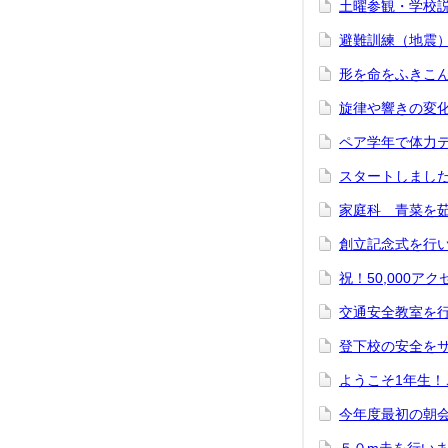
土曜参観・学校説
避難訓練（地震
形を命をふきこ
旋律や響きの変
ペア学年で体力
スタートしまし
家庭科 青菜を
創立記念式を行
祝！50,000ア
交通安全教室を
登下校の安全を
ようこそ1年生
今年度最初の朝