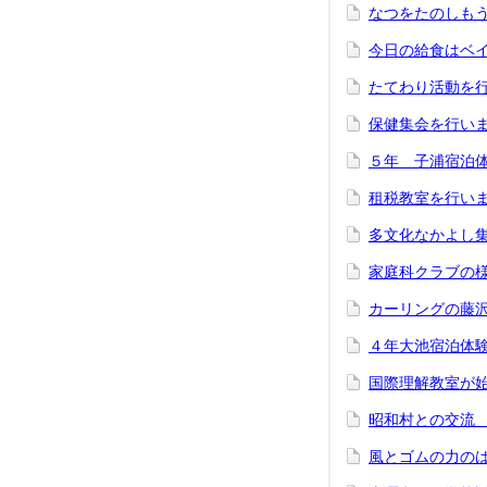
なつをたのしも
今日の給食はベ
たてわり活動を
保健集会を行い
５年 子浦宿泊
租税教室を行い
多文化なかよし
家庭科クラブの
カーリングの藤
４年大池宿泊体
国際理解教室が
昭和村との交流
風とゴムの力の