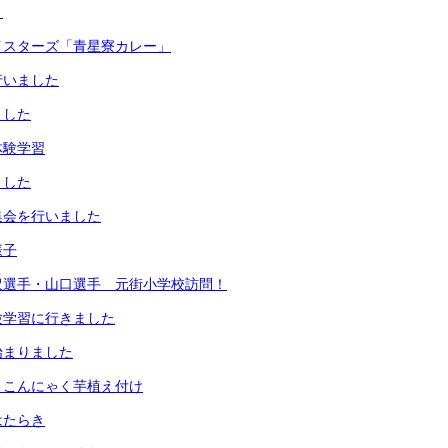
う
イスターズ「青星寮カレー」
行いました
ました
体験学習
ました
集会を行いました
様子
沢選手・山口選手 元街小学校訪問！
験学習に行きました
始まりました
 こんにゃく芋植え付け
はたらき