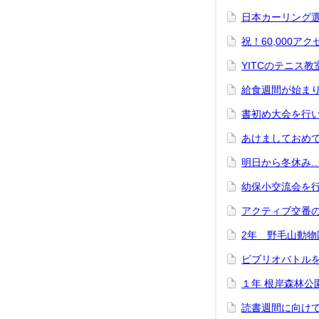
日本カーリング選
祝！60,000ア
YITCのテニス
給食週間が始ま
書初め大会を行
あけましておめ
明日から冬休み
幼保小交流会を
アクティブ交番
2年 野毛山動
ビブリオバトル
１年 根岸森林公
読書週間に向け