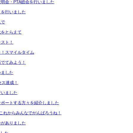
明会・PTA総会を行いました
）を行いました
んで
化をとらえて
テスト！
た！スマイルタイム
茹でてみよう！
いました
クセス達成！
行いました
サポートする方々を紹介しました
！これからみんなでがんばろうね！
会がありました