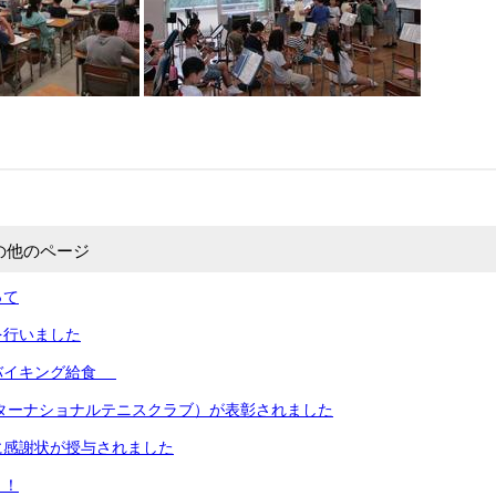
の他のページ
って
を行いました
バイキング給食
ンターナショナルテニスクラブ）が表彰されました
に感謝状が授与されました
！！