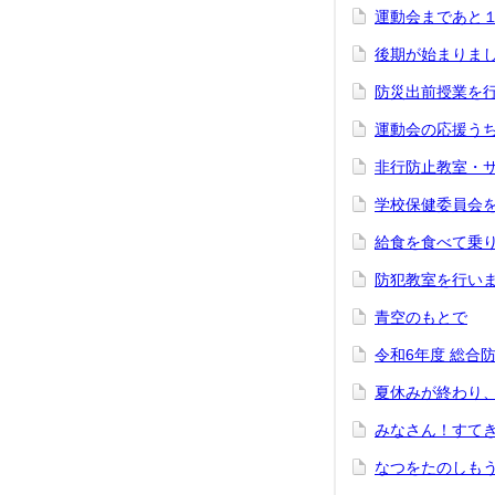
運動会まであと
後期が始まりま
防災出前授業を
運動会の応援う
非行防止教室・
学校保健委員会
給食を食べて乗
防犯教室を行い
青空のもとで
令和6年度 総合
夏休みが終わり
みなさん！すて
なつをたのしも