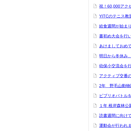
祝！60,000ア
YITCのテニス
給食週間が始ま
書初め大会を行
あけましておめ
明日から冬休み
幼保小交流会を
アクティブ交番
2年 野毛山動
ビブリオバトル
１年 根岸森林公
読書週間に向け
運動会が行われ