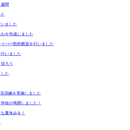
１週間
した
行いました
ちわを作成しました
サイバー防犯教室を行いました
を行いました
り切ろう
ました
防災訓練を実施しました
、学校が再開しました！
きな夏休みを！
う