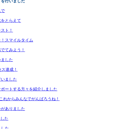
）を行いました
んで
化をとらえて
テスト！
た！スマイルタイム
茹でてみよう！
いました
クセス達成！
行いました
サポートする方々を紹介しました
！これからみんなでがんばろうね！
会がありました
ました
ました