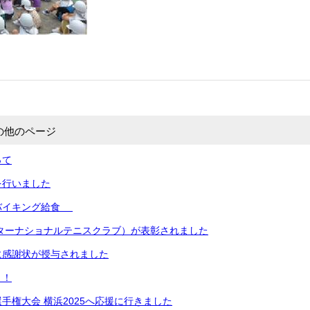
の他のページ
って
を行いました
バイキング給食
ンターナショナルテニスクラブ）が表彰されました
に感謝状が授与されました
！！
手権大会 横浜2025へ応援に行きました