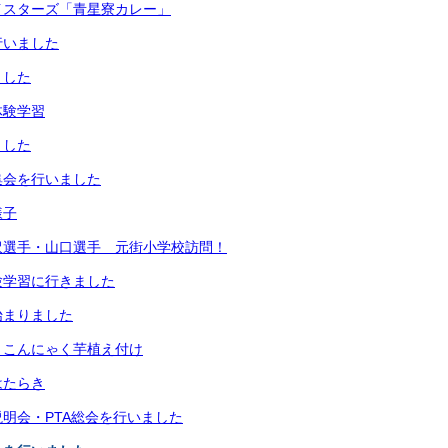
イスターズ「青星寮カレー」
行いました
ました
体験学習
ました
集会を行いました
様子
沢選手・山口選手 元街小学校訪問！
験学習に行きました
始まりました
 こんにゃく芋植え付け
はたらき
明会・PTA総会を行いました