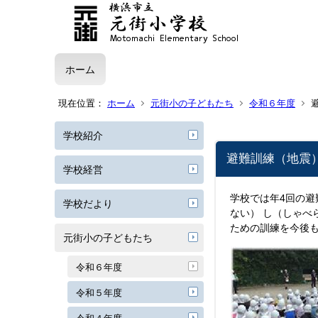
ホーム
現在位置：
ホーム
元街小の子どもたち
令和６年度
学校紹介
避難訓練（地震
学校経営
学校では年4回の避
学校だより
ない） し（しゃべ
ための訓練を今後
元街小の子どもたち
令和６年度
令和５年度