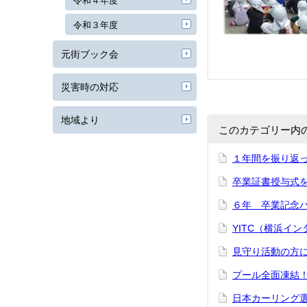
令和４年度
令和３年度
元街ブック会
災害時の対応
地域より
このカテゴリー内
１年間を振り返
卒業証書授与式
６年 卒業記念
YITC（横浜イ
見守り活動の方
プール全面凍結
日本カーリング選