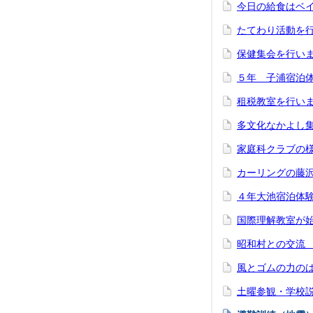
今日の給食はベ
たてわり活動を
保健集会を行い
５年 子浦宿泊
租税教室を行い
多文化なかよし
家庭科クラブの
カーリングの藤
４年大池宿泊体
国際理解教室が
昭和村との交流
風とゴムの力の
土曜参観・学校説