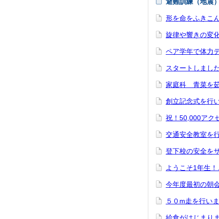
避難訓練（地震
形を命をふきこ
旋律や響きの変
ペア学年で体力
スタートしまし
家庭科 青菜を
創立記念式を行
祝！50,000ア
交通安全教室を
登下校の安全を
ようこそ1年生
今年度最初の朝
５０m走を行い
給食がはじまり