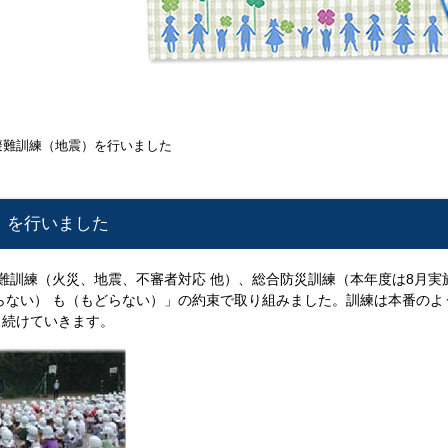
避難訓練（地震）を行いました
）を行いました
難訓練（火災、地震、不審者対応 他）、総合防災訓練（本年度は8月実
らない） も（もどらない）」の約束で取り組みました。訓練は本番の
も続けていきます。