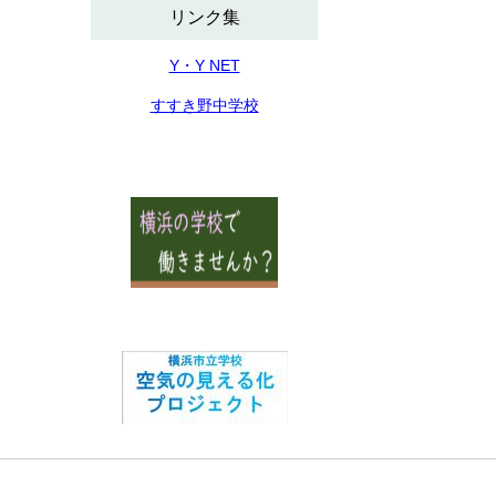
リンク集
Y・Y NET
すすき野中学校