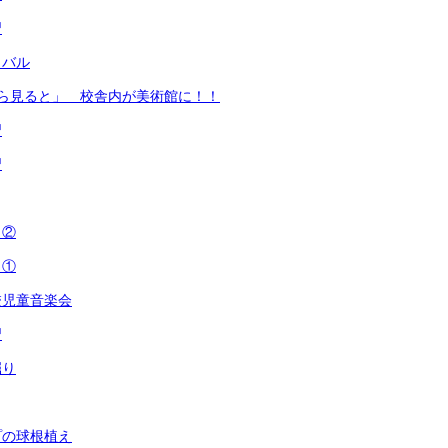
習
ィバル
ら見ると」 校舎内が美術館に！！
習
習
日②
日①
校児童音楽会
習
掘り
プの球根植え