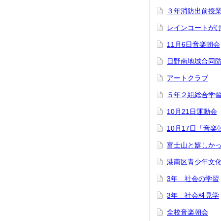
３年消防出前授
レインコートが
11月6日音楽朝会
日野南地域合同
アートクラブ
５年２組総合学
10月21日運動会
10月17日「音楽
富士山と嬉しか
港南区青少年文
3年 社会の学習
3年 社会科見学
全校音楽朝会