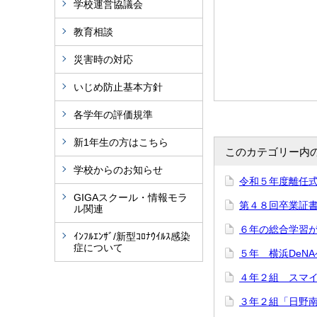
学校運営協議会
教育相談
災害時の対応
いじめ防止基本方針
各学年の評価規準
新1年生の方はこちら
このカテゴリー内
学校からのお知らせ
令和５年度離任
GIGAスクール・情報モラ
第４８回卒業証
ル関連
６年の総合学習
ｲﾝﾌﾙｴﾝｻﾞ/新型ｺﾛﾅｳｲﾙｽ感染
症について
５年 横浜DeN
４年２組 スマ
３年２組「日野