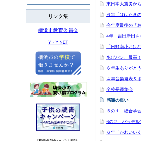
東日本大震災か
６年「はばたき
リンク集
今年度最後の「
横浜市教育委員会
4年 吉田新田を
Y・Y NET
「日野南小おは
あげパン、最高
６年生ありがと
４年音楽発表＆
全校長縄集会
感謝の集い
５の１ 総合学
6の２ パラデ
６年「かわいい
「50周年記念ひのみん時計」