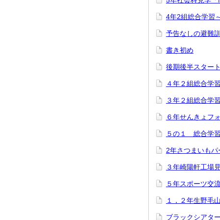
5年社会科見学「
4年2組総合学習
予告なしの避難
書き初め
後期後半スター
４年２組総合学
３年２組総合学
６年せんきょフ
５の１ 総合学
2年さつまいもパ
３年崎陽軒工場
５年スポーツ交
１，２年生野毛
ブラックシアタ