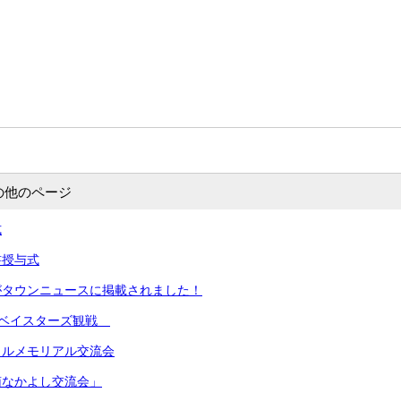
の他のページ
式
書授与式
がタウンニュースに掲載されました！
Aベイスターズ観戦
イルメモリアル交流会
南なかよし交流会」