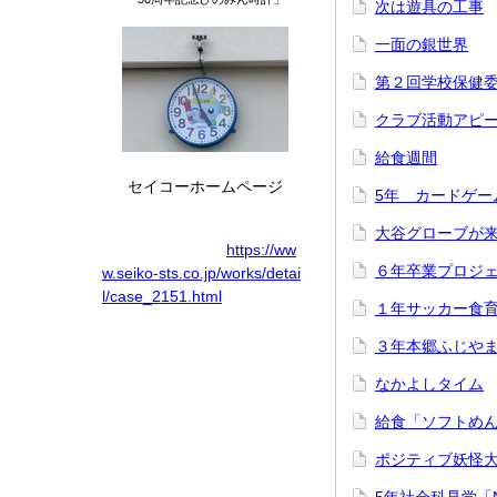
次は遊具の工事
一面の銀世界
第２回学校保健
クラブ活動アピ
給食週間
セイコーホームページ
5年 カードゲー
大谷グローブが
https://ww
６年卒業プロジ
w.seiko-sts.co.jp/works/detai
l/case_2151.html
１年サッカー食
３年本郷ふじや
なかよしタイム
給食「ソフトめ
ポジティブ妖怪