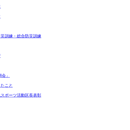
業
け
防災訓練・総合防災訓練
習
朝会」
ったこと
化スポーツ活動区長表彰