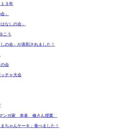
ら１３年
の会」
おはなしの会」
歩こう
なしの会」が表彰されました！
！
うの会
ボッチャ大会
習
ルマンガ家 本多 修さん授業
くまちゃんケーキ」食べました！