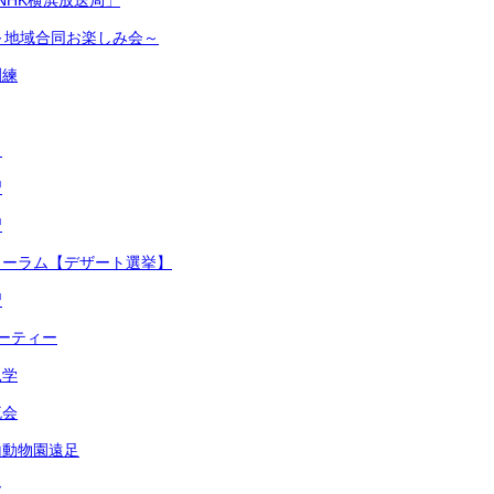
NHK横浜放送局」
～地域合同お楽しみ会～
訓練
ト
習
習
ォーラム【デザート選挙】
習
ーティー
見学
流会
山動物園遠足
ー