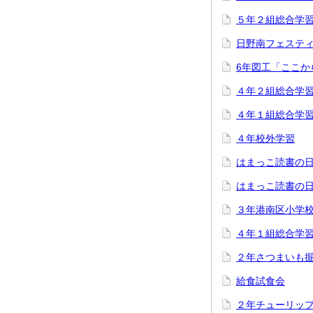
５年２組総合学
日野南フェステ
6年図工「ここか
４年２組総合学
４年１組総合学
４年校外学習
はまっこ読書の
はまっこ読書の
３年港南区小学
４年１組総合学
２年さつまいも
給食試食会
２年チューリッ