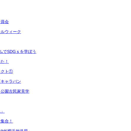
委員会
ールウィーク
ムでSDGｓを学ぼう
来た！
ェクト①
育キャラバン
ま公園古民家見学
ん」
大集合！