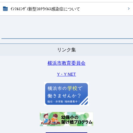
ｲﾝﾌﾙｴﾝｻﾞ/新型ｺﾛﾅｳｲﾙｽ感染症について
リンク集
横浜市教育委員会
Y・Y NET