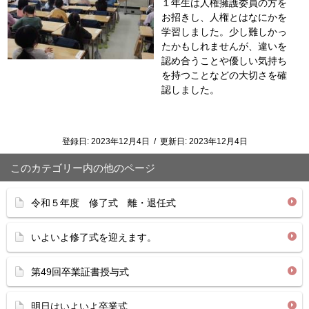
１年生は人権擁護委員の方を
お招きし、人権とはなにかを
学習しました。少し難しかっ
たかもしれませんが、違いを
認め合うことや優しい気持ち
を持つことなどの大切さを確
認しました。
登録日:
2023年12月4日
/
更新日:
2023年12月4日
このカテゴリー内の他のページ
令和５年度 修了式 離・退任式
いよいよ修了式を迎えます。
第49回卒業証書授与式
明日はいよいよ卒業式