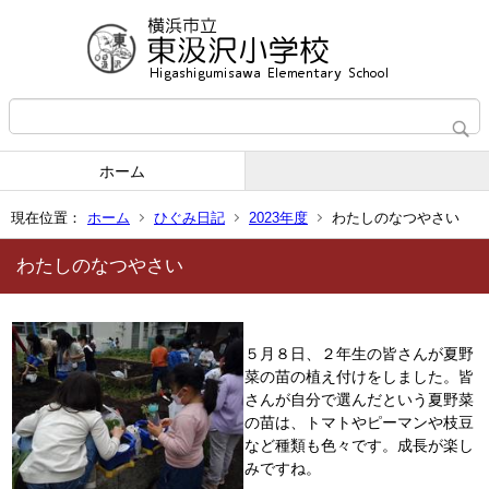
ホーム
現在位置：
ホーム
ひぐみ日記
2023年度
わたしのなつやさい
わたしのなつやさい
５月８日、２年生の皆さんが夏野
菜の苗の植え付けをしました。皆
さんが自分で選んだという夏野菜
の苗は、トマトやピーマンや枝豆
など種類も色々です。成長が楽し
みですね。