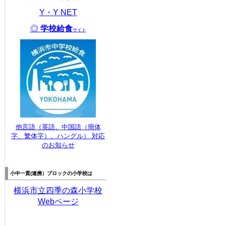
Y・Y NET
◎
学校給食
サイト
他言語（英語、中国語（簡体
字、繁体字）、ハングル） 対応
のお知らせ
小中一貫(連携）
ブロックの
小学校は
横浜市立四季の森小学校
Webページ