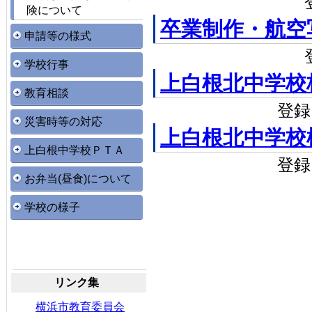
険について
卒業制作・航空
申請等の様式
学校行事
上白根北中学校
教育相談
登録日
災害時等の対応
上白根北中学校
上白根中学校ＰＴＡ
登録日
お弁当(昼食)について
学校の様子
リンク集
横浜市教育委員会