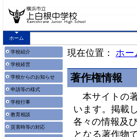
ホーム
現在位置：
ホー
学校紹介
学校経営
著作権情報
学校からのお知らせ
申請等の様式
本サイトの著
学校行事
います。掲載
教育相談
各々の情報及
災害時等の対応
となる著作物