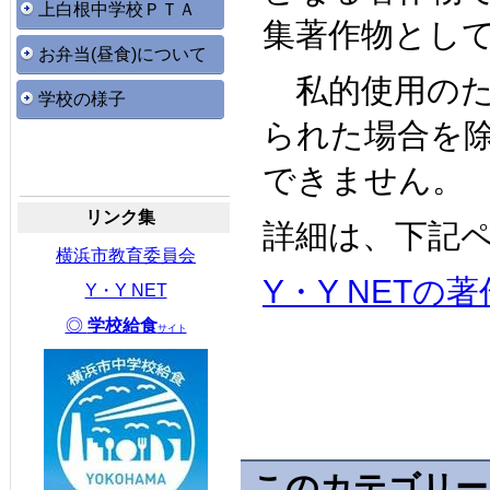
上白根中学校ＰＴＡ
集著作物とし
お弁当(昼食)について
私的使用のた
学校の様子
られた場合を
できません。
リンク集
詳細は、下記
横浜市教育委員会
Y・Y NET
Y・Y NET
◎
学校給食
サイト
このカテゴリー