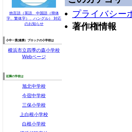
プライバシー
他言語（英語、中国語（簡体
字、繁体字）、ハングル） 対応
のお知らせ
著作権情報
小中一貫(連携）
ブロックの
小学校は
横浜市立四季の森小学校
Webページ
近隣の学校は
旭北中学校
今宿中学校
三保小学校
上白根小学校
白根小学校