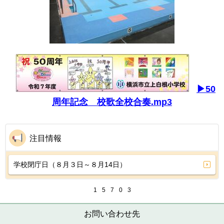
▶50
周年記念 校歌全校合奏.mp3
注目情報
学校閉庁日（８月３日～８月14日）
1
5
7
0
3
お問い合わせ先