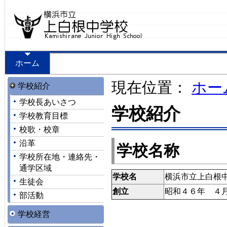
ホーム
現在位置：
ホー
学校紹介
学校長あいさつ
学校紹介
学校教育目標
校歌・校章
沿革
学校名称
学校所在地・連絡先・
通学区域
学校名
横浜市立上白根
中
生徒会
創立
昭和４６年 ４
部活動
学校経営