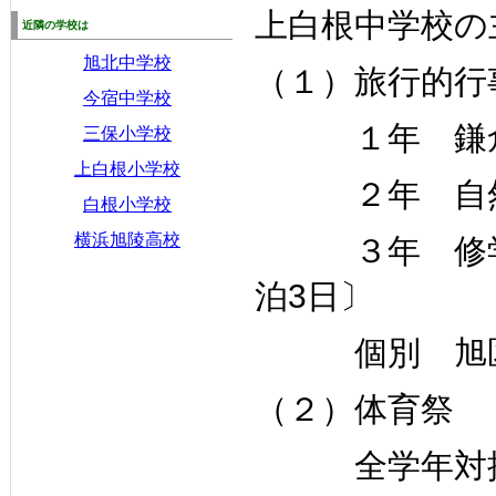
上白根中学校の
近隣の学校は
旭北中学校
（１）旅行的行
今宿中学校
１年 鎌倉
三保小学校
上白根小学校
２年 自然教
白根小学校
横浜旭陵高校
３年 修学旅
泊3日〕
個別 旭区合
（２）体育祭
全学年対抗