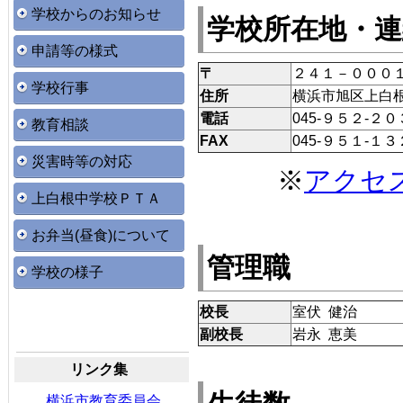
学校からのお知らせ
学校所在地・連
申請等の様式
〒
２４１－０００
学校行事
住所
横浜市旭区上白
電話
045-９５２-２
教育相談
FAX
045-９５１-１
災害時等の対応
※
アクセ
上白根中学校ＰＴＡ
お弁当(昼食)について
管理職
学校の様子
校長
室伏 健治
副校長
岩永 恵美
リンク集
横浜市教育委員会