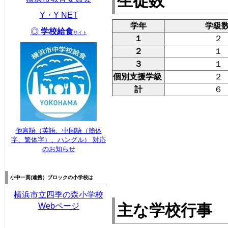
生徒数
Y・Y NET
学年
学級
◎
学校給食
サイト
１
２
２
１
３
１
個別支援学級
２
計
６
他言語（英語、中国語（簡体
字、繁体字）、ハングル） 対応
のお知らせ
小中一貫(連携）
ブロックの
小学校は
横浜市立四季の森小学校
Webページ
主な学校行事