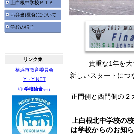
上白根中学校ＰＴＡ
お弁当(昼食)について
学校の様子
リンク集
貴重な1年を
横浜市教育委員会
新しいスタートにつ
Y・Y NET
◎
学校給食
サイト
正門側と西門側の２
上白根北中学校の
は学校からのお知