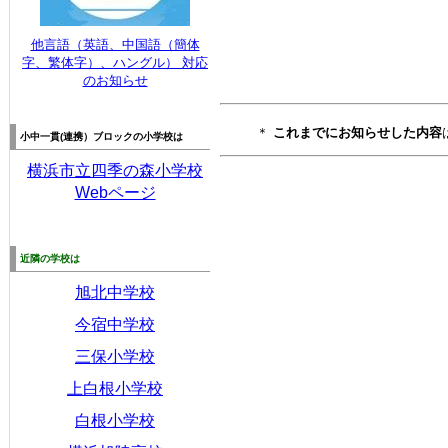
他言語（英語、中国語（簡体
字、繁体字）、ハングル） 対応
のお知らせ
＊
これまでにお知らせした内容
小中一貫(連携）
ブロックの
小学校は
横浜市立四季の森小学校
Webページ
近隣の学校は
旭北中学校
今宿中学校
三保小学校
上白根小学校
白根小学校