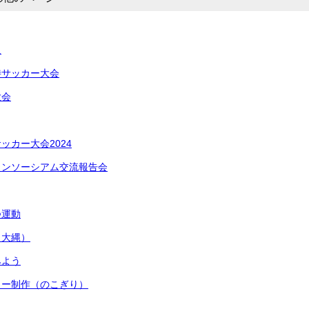
足
待サッカー大会
大会
ッカー大会2024
コンソーシアム交流報告会
つ運動
（大縄）
みよう
ワー制作（のこぎり）