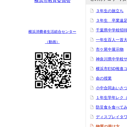
横浜市教育委員会
３年生の旅立ち
３年生 卒業遠
千葉県中学校招
横浜消費者生活
総合センター
一年生百人一首
（動画）
市ケ尾中展示物
神奈川県中学校サ
横浜市ESD推進
命の授業
小中合同あいさ
１年生学年レク
防災食を食べて
ディスプレイタ
物質の溶け方