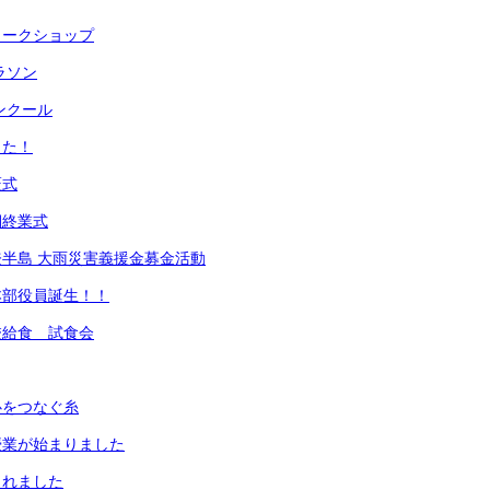
ワークショップ
ラソン
ンクール
きた！
証式
期終業式
半島 大雨災害義援金募金活動
本部役員誕生！！
校給食 試食会
心をつなぐ糸
授業が始まりました
されました