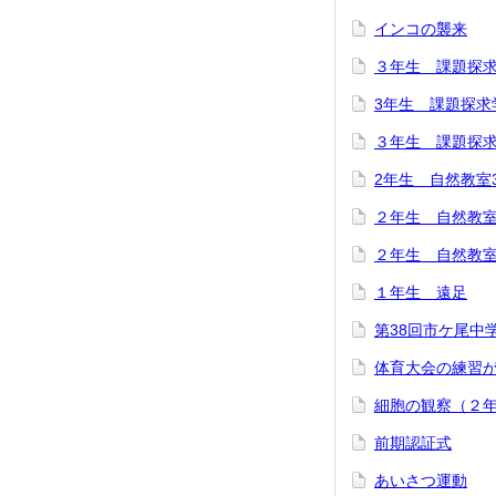
インコの襲来
３年生 課題探求
3年生 課題探求
３年生 課題探求
2年生 自然教室
２年生 自然教室
２年生 自然教室
１年生 遠足
第38回市ケ尾中
体育大会の練習
細胞の観察（２
前期認証式
あいさつ運動