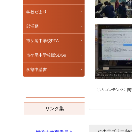
学校だより
部活動
市ケ尾中学校PTA
市ケ尾中学校版SDGs
学割申請書
このコンテンツに関
リンク集
このカテゴリー内