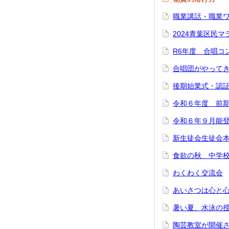
職業講話・職業
2024青葉区民マ
R6年度 合唱コ
合唱団がやって
後期始業式・認
令和６年度 前
令和６年９月能登
新生徒会生徒会
食欲の秋 中学
わくわく交流会
あいさつは心と
暑い夏、水泳の
陶芸教室が開催