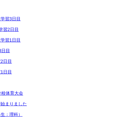
学習3日目
学習2日目
学習1日目
3日目
2日目
1日目
学校体育大会
が始まりました
年生：理科）