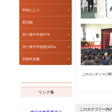
学校だより
部活動
市ケ尾中学校PTA
市ケ尾中学校版SDGs
学割申請書
このコンテンツに関
リンク集
このカテゴリー内