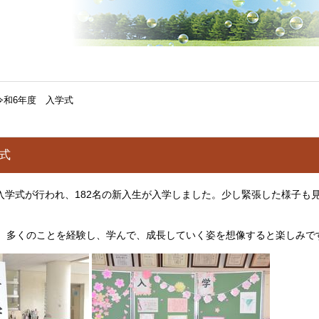
令和6年度 入学式
式
182
入学式が行われ、
名の新入生が入学しました。少し緊張した様子も
、多くのことを経験し、学んで、成長していく姿を想像すると楽しみで