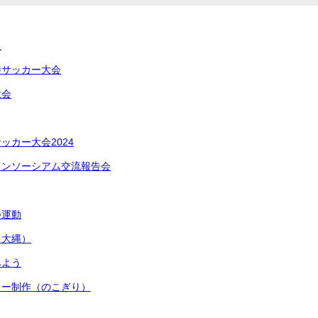
足
待サッカー大会
大会
ッカー大会2024
コンソーシアム交流報告会
つ運動
（大縄）
みよう
ワー制作（のこぎり）