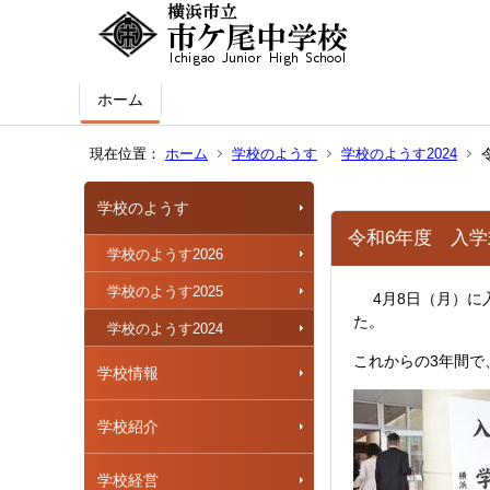
ホーム
現在位置：
ホーム
学校のようす
学校のようす2024
学校のようす
令和6年度 入学
学校のようす2026
学校のようす2025
4
8
月
日（月）に
た。
学校のようす2024
3
これからの
年間で
学校情報
学校紹介
学校経営