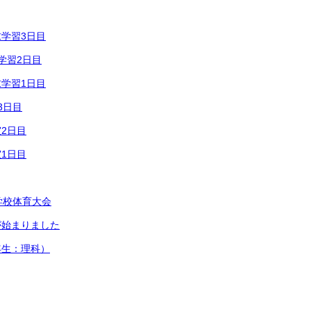
学習3日目
学習2日目
学習1日目
3日目
2日目
1日目
学校体育大会
が始まりました
年生：理科）