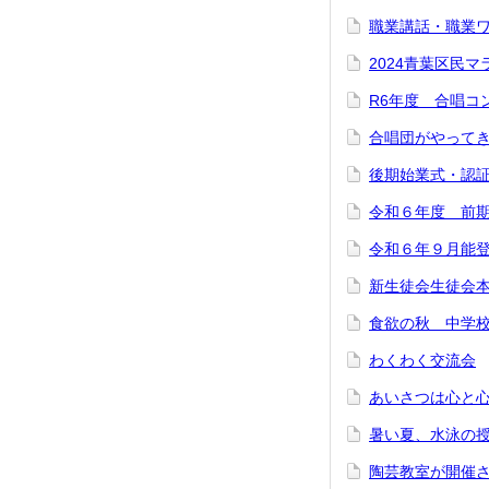
職業講話・職業
2024青葉区民マ
R6年度 合唱コ
合唱団がやって
後期始業式・認
令和６年度 前
令和６年９月能登
新生徒会生徒会
食欲の秋 中学
わくわく交流会
あいさつは心と
暑い夏、水泳の
陶芸教室が開催