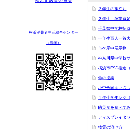
横浜市教育委員会
３年生の旅立ち
３年生 卒業遠
千葉県中学校招
横浜消費者生活
総合センター
一年生百人一首
（動画）
市ケ尾中展示物
神奈川県中学校サ
横浜市ESD推進
命の授業
小中合同あいさ
１年生学年レク
防災食を食べて
ディスプレイタ
物質の溶け方