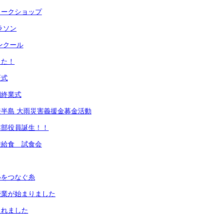
ワークショップ
ラソン
ンクール
きた！
証式
期終業式
半島 大雨災害義援金募金活動
本部役員誕生！！
校給食 試食会
心をつなぐ糸
授業が始まりました
されました