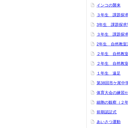
インコの襲来
３年生 課題探求
3年生 課題探求
３年生 課題探求
2年生 自然教室
２年生 自然教室
２年生 自然教室
１年生 遠足
第38回市ケ尾中
体育大会の練習
細胞の観察（２
前期認証式
あいさつ運動