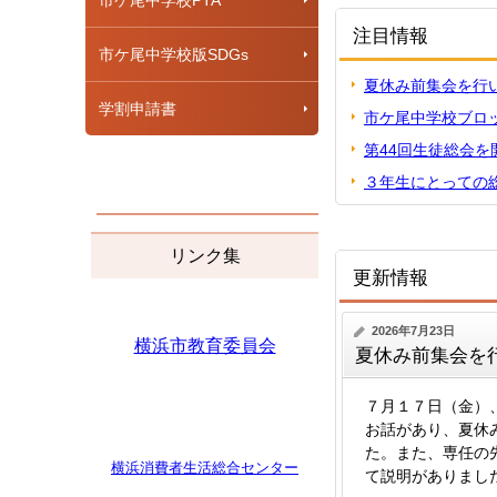
市ケ尾中学校PTA
注目情報
市ケ尾中学校版SDGs
夏休み前集会を行
学割申請書
市ケ尾中学校ブロ
第44回生徒総会を
３年生にとっての
リンク集
更新情報
2026年7月23日
横浜市教育委員会
夏休み前集会を
７月１７日（金）
お話があり、夏休
た。また、専任の
横浜消費者生活
総合センター
て説明がありまし