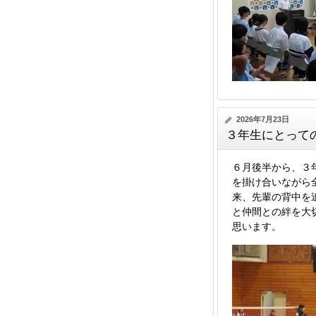
2026年7月23日
３年生にとって
６月後半から、３
を掛け合いながら
来、先輩の背中を
と仲間との絆を大
思います。