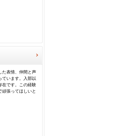
した表情、仲間と声
っています。入部以
存在です。この経験
で頑張ってほしいと