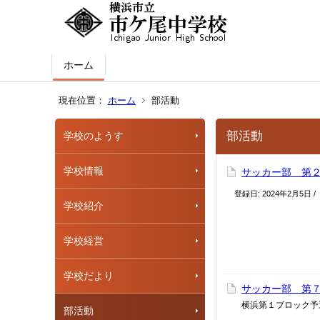
ホーム
現在位置：
ホーム
部活動
部活動
学校のようす
学校情報
サッカー部 第
登録日:
2024年2月5日
/
学校紹介
学校経営
学校だより
サッカー部 第
横浜第１ブロック予
部活動