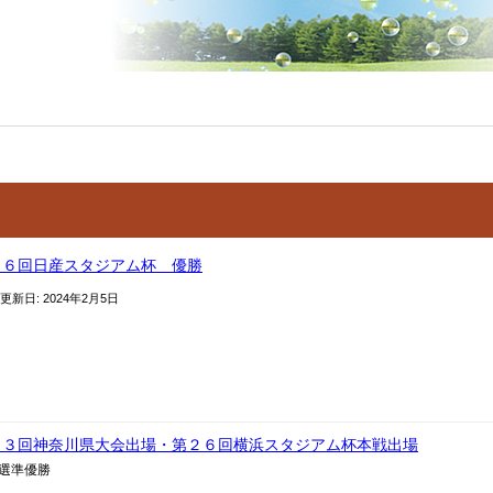
２６回日産スタジアム杯 優勝
 更新日:
2024年2月5日
７３回神奈川県大会出場・第２６回横浜スタジアム杯本戦出場
選準優勝