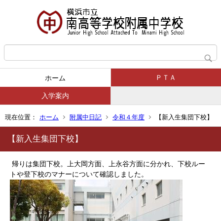
ＰＴＡ
ホーム
入学案内
現在位置：
ホーム
附属中日記
令和４年度
【新入生集団下校】
【新入生集団下校】
帰りは集団下校。上大岡方面、上永谷方面に分かれ、下校ルー
トや登下校のマナーについて確認しました。