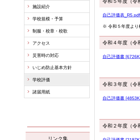
令和５年度（令
施設紹介
自己評価表_R5.pdf 
学校規模・予算
※ 令和５年度よ
制服・校章・校歌
令和４年度（令
アクセス
災害時の対応
自己評価書 [6726K
いじめ防止基本方針
学校評価
令和３年度（令
諸届用紙
自己評価書 [4853K
令和２年度（令
リンク集
自己評価書 [2197K