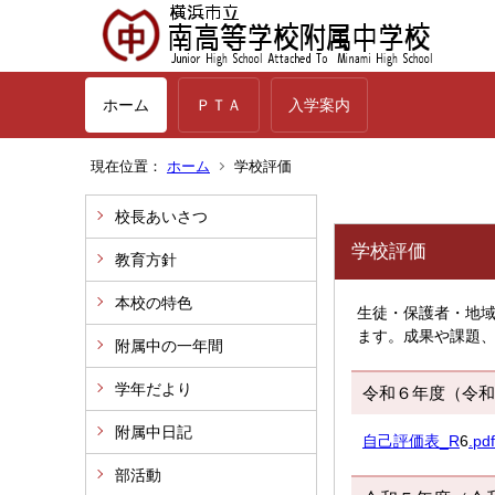
ホーム
ＰＴＡ
入学案内
現在位置：
ホーム
学校評価
校長あいさつ
学校評価
教育方針
本校の特色
生徒・保護者・地
ます。成果や課題
附属中の一年間
学年だより
令和６年度（令和
附属中日記
自己評価表_R
6
.pd
部活動